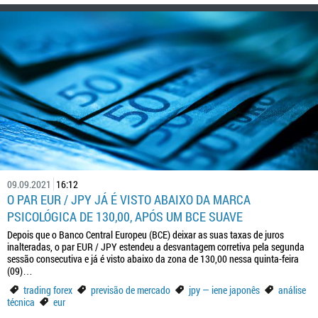
09.09.2021
16:12
O PAR EUR / JPY JÁ É VISTO ABAIXO DA MARCA
PSICOLÓGICA DE 130,00, APÓS UM BCE SUAVE
Depois que o Banco Central Europeu (BCE) deixar as suas taxas de juros
inalteradas, o par EUR / JPY estendeu a desvantagem corretiva pela segunda
sessão consecutiva e já é visto abaixo da zona de 130,00 nessa quinta-feira
(09)…
trading forex
previsão de mercado
jpy — iene japonês
análise
técnica
eur