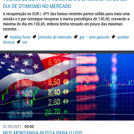
DIA DE OTIMISMO NO MERCADO
A recuperação no EUR / JPY das baixas recentes parece sólida para mais uma
sessão e o par consegue recuperar a marca psicológica de 130,00, cravando a
máxima do dia em 130,45, embora tenha recuado um pouco das máximas
recentes…
trading forex
previsão de mercado
jpy — iene japonês
análise
técnica
eur
01.09.2021
09:00
NFP. MONTANHA-RUSSA PARA O USD