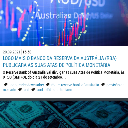
20.09.2021
16:50
LOGO MAIS O BANCO DA RESERVA DA AUSTRÁLIA (RBA)
PUBLICARA AS SUAS ATAS DE POLÍTICA MONETÁRIA
O Reserve Bank of Australia vai divulgar as suas Atas de Política Monetária, às
01:30 (GMT+3), do dia 21 de setembro…
todo trader deve saber
rba — reserve bank of australia
previsão de
mercado
usd
aud - dólar australiano