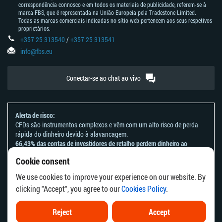
correspondência connosco e em todos os materiais de publicidade, referem-se à
marca FBS, que é representada na União Europeia pela Tradestone Limited.
Todas as marcas comerciais indicadas no sítio web pertencem aos seus respetivos
proprietários.
+357 25 313540
/
+357 25 313541
info@fbs.eu
Conectar-se ao chat ao vivo
Alerta de risco:
CFDs são instrumentos complexos e vêm com um alto risco de perda
rápida do dinheiro devido à alavancagem.
66,43% das contas de investidores de retalho perdem dinheiro ao
negociar CFDs com este provedor.
Cookie consent
Deve considerar se entende como funcionam os CFDs e se tem
condições de assumir o alto risco de perder o seu dinheiro.
We use cookies to improve your experience on our website. By
Por favor, consulte a nossa
Declaração e Reconhecimento de Riscos
.
clicking "Accept", you agree to our
Cookies Policy
.
As informações deste site não se destinam a residentes de países ou
jurisdições em que a distribuição ou utilização destas informações seja
contrária à respetiva lei local ou aos regulamentos locais.
Reject
Accept