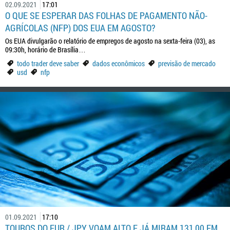
02.09.2021
17:01
O QUE SE ESPERAR DAS FOLHAS DE PAGAMENTO NÃO-
AGRÍCOLAS (NFP) DOS EUA EM AGOSTO?
Os EUA divulgarão o relatório de empregos de agosto na sexta-feira (03), as
09:30h, horário de Brasília…
todo trader deve saber
dados econômicos
previsão de mercado
usd
nfp
01.09.2021
17:10
TOUROS DO EUR / JPY VOAM ALTO E JÁ MIRAM 131,00 EM