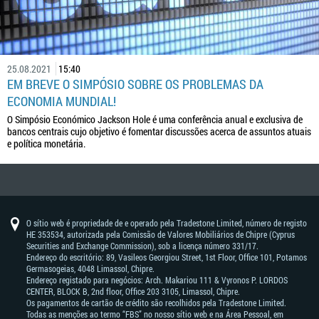
25.08.2021
15:40
EM BREVE O SIMPÓSIO SOBRE OS PROBLEMAS DA
ECONOMIA MUNDIAL!
O Simpósio Económico Jackson Hole é uma conferência anual e exclusiva de
bancos centrais cujo objetivo é fomentar discussões acerca de assuntos atuais
e política monetária.
O sítio web é propriedade de e operado pela Tradestone Limited, número de registo
HE 353534, autorizada pela Comissão de Valores Mobiliários de Chipre (Cyprus
Securities and Exchange Commission), sob a licença número 331/17.
Endereço do escritório: 89, Vasileos Georgiou Street, 1st Floor, Office 101, Potamos
Germasogeias, 4048 Limassol, Chipre.
Endereço registado para negócios: Arch. Makariou 111 & Vyronos Р. LORDOS
CENTER, BLOCK В, 2nd floor, Office 203 3105, Limassol, Chipre.
Os pagamentos de cartão de crédito são recolhidos pela Tradestone Limited.
Todas as menções ao termo “FBS” no nosso sítio web e na Área Pessoal, em