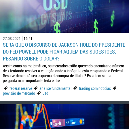
27.08.2021
16:51
SERÁ QUE O DISCURSO DE JACKSON HOLE DO PRESIDENTE
DO FED POWELL PODE FICAR AQUÉM DAS SUGESTÕES,
PESANDO SOBRE O DÓLAR?
Assim como na matemática, os mercados estão querendo encontrar o número
de x tentando resolver a equação onde a incógnita esta em quando o Federal
Reserve diminuirá seu esquema de compra de títulos? Essa tem sido a
pergunta mais importante feita entre…
federal reserve
análise fundamental
trading com notícias
previsão de mercado
usd