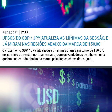
24.08.2021
17:32
URSOS DO GBP / JPY ATUALIZA AS MÍNIMAS DA SESSÃO, E
JÁ MIRAM NAS REGIÕES ABAIXO DA MARCA DE 150,00
O cruzamento GBP / JPY atualizou as mínimas diárias em torno de 150,07,
nesse início de sessão norte-americana, com os vendedores de olho em uma
quebra sustentada abaixo da marca psicológica chave de 150,00…