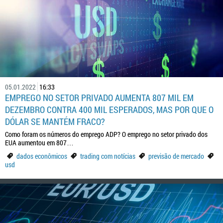
05.01.2022
16:33
EMPREGO NO SETOR PRIVADO AUMENTA 807 MIL EM
DEZEMBRO CONTRA 400 MIL ESPERADOS, MAS POR QUE O
DÓLAR SE MANTÉM FRACO?
Como foram os números do emprego ADP? O emprego no setor privado dos
EUA aumentou em 807…
dados econômicos
trading com notícias
previsão de mercado
usd