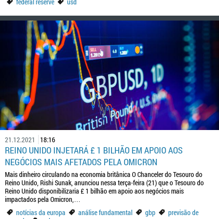
federal reserve
usd
21.12.2021
18:16
REINO UNIDO INJETARÁ £ 1 BILHÃO EM APOIO AOS
NEGÓCIOS MAIS AFETADOS PELA OMICRON
Mais dinheiro circulando na economia britânica O Chanceler do Tesouro do
Reino Unido, Rishi Sunak, anunciou nessa terça-feira (21) que o Tesouro do
Reino Unido disponibilizaria £ 1 bilhão em apoio aos negócios mais
impactados pela Omicron,…
notícias da europa
análise fundamental
gbp
previsão de