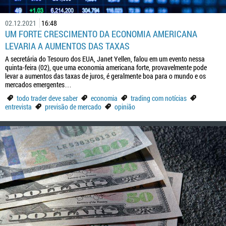
02.12.2021
16:48
UM FORTE CRESCIMENTO DA ECONOMIA AMERICANA
LEVARIA A AUMENTOS DAS TAXAS
A secretária do Tesouro dos EUA, Janet Yellen, falou em um evento nessa
quinta-feira (02), que uma economia americana forte, provavelmente pode
levar a aumentos das taxas de juros, é geralmente boa para o mundo e os
mercados emergentes…
todo trader deve saber
economia
trading com notícias
entrevista
previsão de mercado
opinião