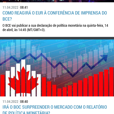
11.04.2022
08:41
COMO REAGIRÁ O EUR À CONFERÊNCIA DE IMPRENSA DO
BCE?
O BCE vai publicar a sua declaração de política monetária na quinta-feira, 14
de abril, às 14:45 (MT/GMT+3).
11.04.2022
08:40
IRÁ O BOC SURPREENDER O MERCADO COM O RELATÓRIO
DE POLÍTICA MONETÁRIA?