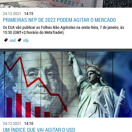
24.12.2021
14:15
PRIMEIRAS NFP DE 2022 PODEM AGITAR O MERCADO
Os EUA vão publicar as Folhas Não Agrícolas na sexta-feira, 7 de janeiro, às
15:30 (GMT+2/horário do MetaTrader).
usd
nfp
24.12.2021
14:10
UM ÍNDICE QUE VAI AGITAR O USD