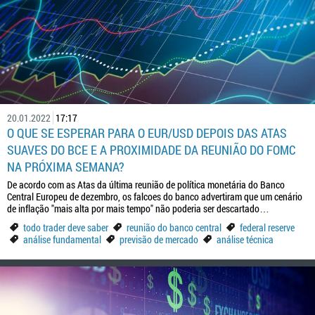
20.01.2022
17:17
O QUE SE ESPERAR PARA O EUR/USD DEPOIS DAS ATAS
SUAVES DO BCE E A PROXIMIDADE DA REUNIÃO DO FOMC
NA PRÓXIMA SEMANA?
De acordo com as Atas da última reunião de política monetária do Banco
Central Europeu de dezembro, os falcoes do banco advertiram que um cenário
de inflação "mais alta por mais tempo" não poderia ser descartado…
todo trader deve saber
reunião do banco central
federal reserve
análise fundamental
previsão de mercado
análise técnica