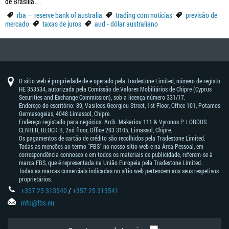
de Brasília…
rba — reserve bank of australia
trading com notícias
previsão de
mercado
taxas de juros
aud - dólar australiano
O sítio web é propriedade de e operado pela Tradestone Limited, número de registo
HE 353534, autorizada pela Comissão de Valores Mobiliários de Chipre (Cyprus
Securities and Exchange Commission), sob a licença número 331/17.
Endereço do escritório: 89, Vasileos Georgiou Street, 1st Floor, Office 101, Potamos
Germasogeias, 4048 Limassol, Chipre.
Endereço registado para negócios: Arch. Makariou 111 & Vyronos Р. LORDOS
CENTER, BLOCK В, 2nd floor, Office 203 3105, Limassol, Chipre.
Os pagamentos de cartão de crédito são recolhidos pela Tradestone Limited.
Todas as menções ao termo “FBS” no nosso sítio web e na Área Pessoal, em
correspondência connosco e em todos os materiais de publicidade, referem-se à
marca FBS, que é representada na União Europeia pela Tradestone Limited.
Todas as marcas comerciais indicadas no sítio web pertencem aos seus respetivos
proprietários.
+357 25 313540
/
+357 25 313541
info@fbs.eu