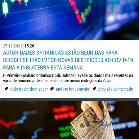
27.12.2021
15:26
AUTORIDADES BRITÂNICAS ESTÃO REUNIDAS PARA
DECIDIR SE IRÃO IMPOR NOVAS RESTRIÇÕES AO COVID-19
PARA A INGLATERRA ESTA SEMANA
O Primeiro-ministro britânico Boris Johnson avalia os dados mais recentes da
variante omicron antes de decidir sobre novas restrições da Covid…
todo trader deve saber
análise fundamental
previsão de mercado