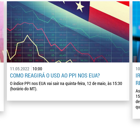
11.05.2022
10:00
10
COMO REAGIRÁ O USD AO PPI NOS EUA?
I
R
O índice PPI nos EUA vai sair na quinta-feira, 12 de maio, às 15:30
(horário do MT).
As
15
de
qu