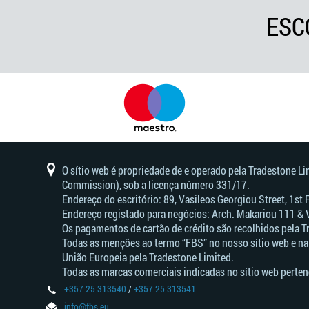
ESC
O sítio web é propriedade de e operado pela Tradestone L
Commission), sob a licença número 331/17.
Endereço do escritório: 89, Vasileos Georgiou Street, 1st
Endereço registado para negócios: Arch. Makariou 111 & 
Os pagamentos de cartão de crédito são recolhidos pela T
Todas as menções ao termo “FBS” no nosso sítio web e na
União Europeia pela Tradestone Limited.
Todas as marcas comerciais indicadas no sítio web perten
+357 25 313540
/
+357 25 313541
info@fbs.eu