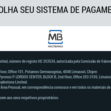
OLHA SEU SISTEMA DE PAGAM
imited, número de registo HE 353534, autorizada pela Comissão de Valore
 Floor, Office 101, Potamos Germasogeias, 4048 Limassol, Chipre.
Vyronos Р. LORDOS CENTER, BLOCK В, 2nd floor, Office 203 3105, Limassol
radestone Limited.
 Área Pessoal, em correspondência connosco e em todos os materiais de 
cem aos seus respetivos proprietários.