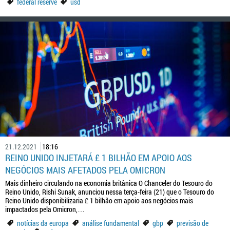
federal reserve
usd
21.12.2021
18:16
REINO UNIDO INJETARÁ £ 1 BILHÃO EM APOIO AOS
NEGÓCIOS MAIS AFETADOS PELA OMICRON
Mais dinheiro circulando na economia britânica O Chanceler do Tesouro do
Reino Unido, Rishi Sunak, anunciou nessa terça-feira (21) que o Tesouro do
Reino Unido disponibilizaria £ 1 bilhão em apoio aos negócios mais
impactados pela Omicron,…
notícias da europa
análise fundamental
gbp
previsão de