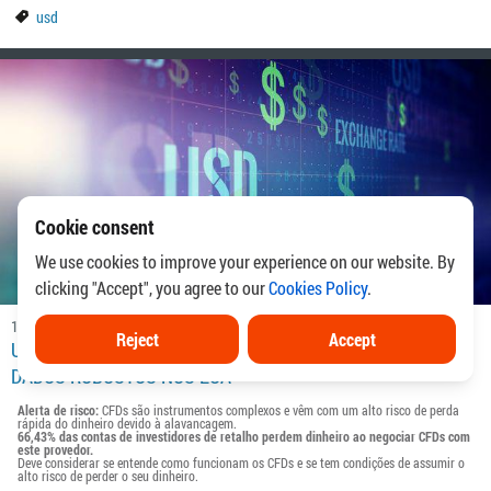
usd
Cookie consent
We use cookies to improve your experience on our website. By
clicking "Accept", you agree to our
Cookies Policy
.
16.11.2021
15:55
Reject
Accept
USD / JPY AMPLIA SUA ALTA APÓS O LANÇAMENTO DE
DADOS ROBUSTOS NOS EUA
O par USD / JPY começou a sessão asiática ligeiramente mais alto e vem
Alerta de risco:
CFDs são instrumentos complexos e vêm com um alto risco de perda
consolidando essa alta após o lançamento das Vendas no Varejo nos EUA,
rápida do dinheiro devido à alavancagem.
66,43% das contas de investidores de retalho perdem dinheiro ao negociar CFDs com
que aumentaram 1,7% MoM em outubro, de acordo com dados publicados pelo
este provedor.
US Census Bureau revelados nessa…
Deve considerar se entende como funcionam os CFDs e se tem condições de assumir o
alto risco de perder o seu dinheiro.
dados econômicos
trading com notícias
previsão de mercado