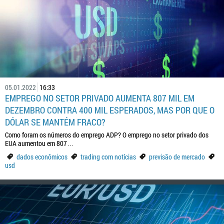
05.01.2022
16:33
EMPREGO NO SETOR PRIVADO AUMENTA 807 MIL EM
DEZEMBRO CONTRA 400 MIL ESPERADOS, MAS POR QUE O
DÓLAR SE MANTÉM FRACO?
Como foram os números do emprego ADP? O emprego no setor privado dos
EUA aumentou em 807…
dados econômicos
trading com notícias
previsão de mercado
usd