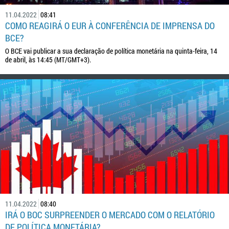
11.04.2022
08:41
COMO REAGIRÁ O EUR À CONFERÊNCIA DE IMPRENSA DO
BCE?
O BCE vai publicar a sua declaração de política monetária na quinta-feira, 14
de abril, às 14:45 (MT/GMT+3).
11.04.2022
08:40
IRÁ O BOC SURPREENDER O MERCADO COM O RELATÓRIO
DE POLÍTICA MONETÁRIA?