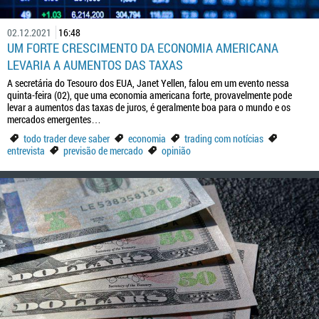
02.12.2021
16:48
UM FORTE CRESCIMENTO DA ECONOMIA AMERICANA
LEVARIA A AUMENTOS DAS TAXAS
A secretária do Tesouro dos EUA, Janet Yellen, falou em um evento nessa
quinta-feira (02), que uma economia americana forte, provavelmente pode
levar a aumentos das taxas de juros, é geralmente boa para o mundo e os
mercados emergentes…
todo trader deve saber
economia
trading com notícias
entrevista
previsão de mercado
opinião