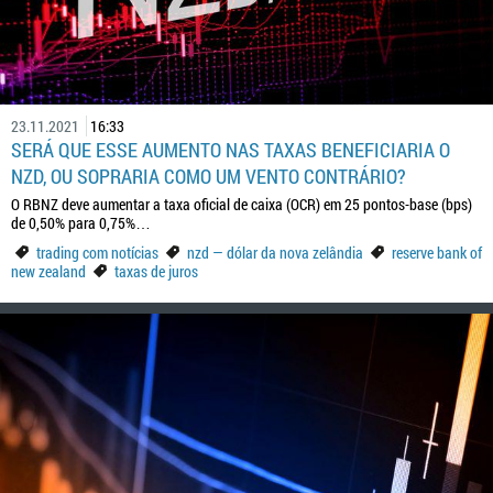
23.11.2021
16:33
SERÁ QUE ESSE AUMENTO NAS TAXAS BENEFICIARIA O
NZD, OU SOPRARIA COMO UM VENTO CONTRÁRIO?
O RBNZ deve aumentar a taxa oficial de caixa (OCR) em 25 pontos-base (bps)
de 0,50% para 0,75%…
trading com notícias
nzd — dólar da nova zelândia
reserve bank of
new zealand
taxas de juros