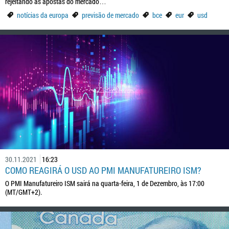
rejeitando as apostas do mercado…
notícias da europa
previsão de mercado
bce
eur
usd
30.11.2021
16:23
COMO REAGIRÁ O USD AO PMI MANUFATUREIRO ISM?
O PMI Manufatureiro ISM sairá na quarta-feira, 1 de Dezembro, às 17:00
(MT/GMT+2).