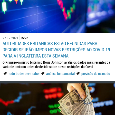
27.12.2021
15:26
AUTORIDADES BRITÂNICAS ESTÃO REUNIDAS PARA
DECIDIR SE IRÃO IMPOR NOVAS RESTRIÇÕES AO COVID-19
PARA A INGLATERRA ESTA SEMANA
O Primeiro-ministro britânico Boris Johnson avalia os dados mais recentes da
variante omicron antes de decidir sobre novas restrições da Covid…
todo trader deve saber
análise fundamental
previsão de mercado