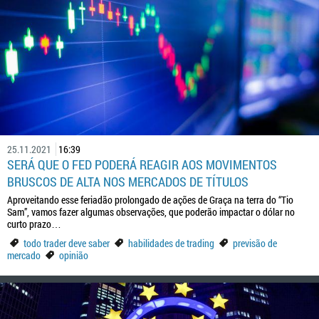
25.11.2021
16:39
SERÁ QUE O FED PODERÁ REAGIR AOS MOVIMENTOS
BRUSCOS DE ALTA NOS MERCADOS DE TÍTULOS
Aproveitando esse feriadão prolongado de ações de Graça na terra do “Tio
Sam”, vamos fazer algumas observações, que poderão impactar o dólar no
curto prazo…
todo trader deve saber
habilidades de trading
previsão de
mercado
opinião