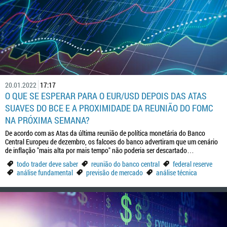
20.01.2022
17:17
O QUE SE ESPERAR PARA O EUR/USD DEPOIS DAS ATAS
SUAVES DO BCE E A PROXIMIDADE DA REUNIÃO DO FOMC
NA PRÓXIMA SEMANA?
De acordo com as Atas da última reunião de política monetária do Banco
Central Europeu de dezembro, os falcoes do banco advertiram que um cenário
de inflação "mais alta por mais tempo" não poderia ser descartado…
todo trader deve saber
reunião do banco central
federal reserve
análise fundamental
previsão de mercado
análise técnica