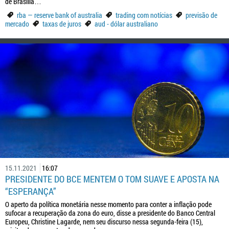
de Brasília…
rba — reserve bank of australia
trading com notícias
previsão de
mercado
taxas de juros
aud - dólar australiano
15.11.2021
16:07
PRESIDENTE DO BCE MENTEM O TOM SUAVE E APOSTA NA
“ESPERANÇA”
O aperto da política monetária nesse momento para conter a inflação pode
sufocar a recuperação da zona do euro, disse a presidente do Banco Central
Europeu, Christine Lagarde, nem seu discurso nessa segunda-feira (15),