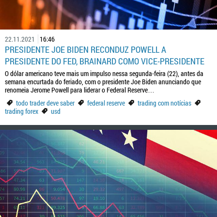
22.11.2021
16:46
PRESIDENTE JOE BIDEN RECONDUZ POWELL A
PRESIDENTE DO FED, BRAINARD COMO VICE-PRESIDENTE
O dólar americano teve mais um impulso nessa segunda-feira (22), antes da
semana encurtada do feriado, com o presidente Joe Biden anunciando que
renomeia Jerome Powell para liderar o Federal Reserve…
todo trader deve saber
federal reserve
trading com notícias
trading forex
usd