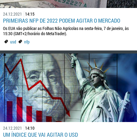
24.12.2021
14:15
PRIMEIRAS NFP DE 2022 PODEM AGITAR O MERCADO
Os EUA vão publicar as Folhas Não Agrícolas na sexta-feira, 7 de janeiro, às
15:30 (GMT+2/horário do MetaTrader).
usd
nfp
24.12.2021
14:10
UM ÍNDICE QUE VAI AGITAR O USD