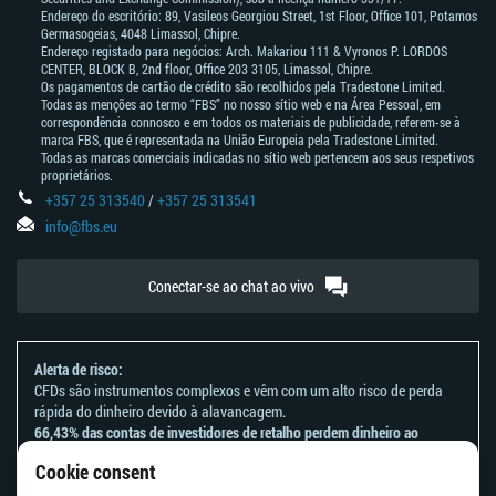
Endereço do escritório: 89, Vasileos Georgiou Street, 1st Floor, Office 101, Potamos
Germasogeias, 4048 Limassol, Chipre.
Endereço registado para negócios: Arch. Makariou 111 & Vyronos Р. LORDOS
CENTER, BLOCK В, 2nd floor, Office 203 3105, Limassol, Chipre.
Os pagamentos de cartão de crédito são recolhidos pela Tradestone Limited.
Todas as menções ao termo “FBS” no nosso sítio web e na Área Pessoal, em
correspondência connosco e em todos os materiais de publicidade, referem-se à
marca FBS, que é representada na União Europeia pela Tradestone Limited.
Todas as marcas comerciais indicadas no sítio web pertencem aos seus respetivos
proprietários.
+357 25 313540
/
+357 25 313541
info@fbs.eu
Conectar-se ao chat ao vivo
Alerta de risco:
CFDs são instrumentos complexos e vêm com um alto risco de perda
rápida do dinheiro devido à alavancagem.
66,43% das contas de investidores de retalho perdem dinheiro ao
negociar CFDs com este provedor.
Cookie consent
Deve considerar se entende como funcionam os CFDs e se tem
condições de assumir o alto risco de perder o seu dinheiro.