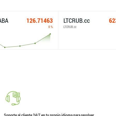
ABA
126.71463
LTCRUB.cc
62
0 %
LTCRUB.cc
Soporte al cliente 24/7 en tu propio idioma para resolver