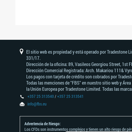
El sitio web es propiedad y está operado por Tradestone L
331/17.
Dirección de la oficina: 89, Vasileos Georgiou Street, 1st
Dirección Comercial Registrada: Arch. Makariou 111& Vyro
Los pagos con tarjeta de crédito son cobrados por Tradest
Todas las menciones de "FBS" en nuestro sitio web y Área 
la Unión Europea por Tradestone Limited. Todas las marcas
+357 25 313540
/
+357 25 313541
info@fbs.eu
Advertencia de Riesgo:
Los CFDs son instrumentos complejos y tienen un alto riesgo de pé