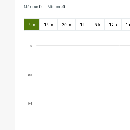
0
0
Máximo
Mínimo
5 m
15 m
30 m
1 h
5 h
12 h
1 