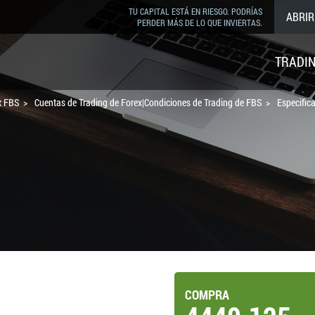
TU CAPITAL ESTÁ EN RIESGO. PODRÍAS
ABRIR
PERDER MÁS DE LO QUE INVIERTAS.
TRADI
x FBS
Cuentas de Trading de Forex|Condiciones de Trading de FBS
Especific
COMPRA