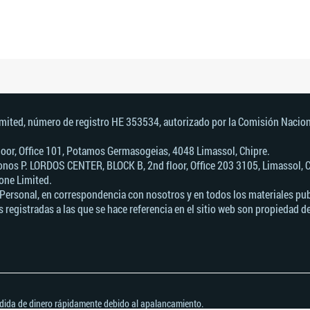
imited, número de registro HE 353534, autorizado por la Comisión Nacion
 Floor, Office 101, Potamos Germasogeias, 4048 Limassol, Chipre.
nos Р. LORDOS CENTER, BLOCK В, 2nd floor, Office 203 3105, Limassol, C
one Limited.
Personal, en correspondencia con nosotros y en todos los materiales publ
 registradas a las que se hace referencia en el sitio web son propiedad d
rdida de dinero rápidamente debido al apalancamiento.