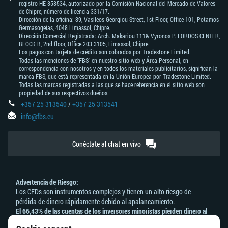
registro HE 353534, autorizado por la Comisión Nacional del Mercado de Valores
de Chipre, número de licencia 331/17.
Dirección de la oficina: 89, Vasileos Georgiou Street, 1st Floor, Office 101, Potamos
Germasogeias, 4048 Limassol, Chipre.
Dirección Comercial Registrada: Arch. Makariou 111& Vyronos Р. LORDOS CENTER,
BLOCK В, 2nd floor, Office 203 3105, Limassol, Chipre.
Los pagos con tarjeta de crédito son cobrados por Tradestone Limited.
Todas las menciones de "FBS" en nuestro sitio web y Área Personal, en
correspondencia con nosotros y en todos los materiales publicitarios, significan la
marca FBS, que está representada en la Unión Europea por Tradestone Limited.
Todas las marcas registradas a las que se hace referencia en el sitio web son
propiedad de sus respectivos dueños.
+357 25 313540
/
+357 25 313541
info@fbs.eu
Conéctate al chat en vivo
Advertencia de Riesgo:
Los CFDs son instrumentos complejos y tienen un alto riesgo de
pérdida de dinero rápidamente debido al apalancamiento.
El 66,43% de las cuentas de los inversores minoristas pierden dinero al
operar CFDs con este proveedor.