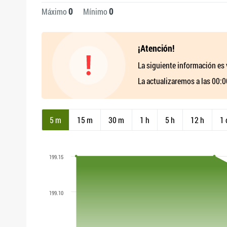
0
0
Máximo
Mínimo
¡Atención!
La siguiente información es 
La actualizaremos a las 00:
5 m
15 m
30 m
1 h
5 h
12 h
1 