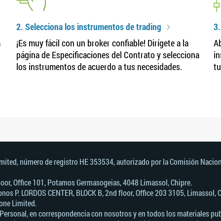
2. Selecciona los instrumentos de trading
3.
a
¡Es muy fácil con un broker confiable! Dirígete a la
Ab
página de Especificaciones del Contrato y selecciona
in
los instrumentos de acuerdo a tus necesidades.
tu
imited, número de registro HE 353534, autorizado por la Comisión Nacion
 Floor, Office 101, Potamos Germasogeias, 4048 Limassol, Chipre.
nos Р. LORDOS CENTER, BLOCK В, 2nd floor, Office 203 3105, Limassol, C
one Limited.
Personal, en correspondencia con nosotros y en todos los materiales publ