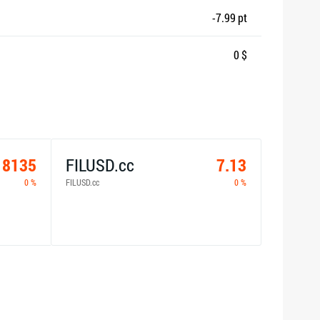
-7.99 pt
0 $
18135
FILUSD.cc
7.13
0 %
FILUSD.cc
0 %