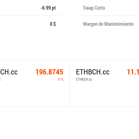
-6.99 pt
Swap Corto
0 $
Margen de Mantenimiento
CH.cc
196.8745
ETHBCH.cc
11.
c
0 %
ETHBCH.cc