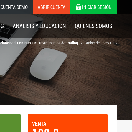
 CUENTA DEMO
ABRIR CUENTA
INICIAR SESIÓN
NG
ANÁLISIS Y EDUCACIÓN
QUIÉNES SOMOS
aciones del Contrato FBS|Instrumentos de Trading
Broker de Forex FBS
VENTA