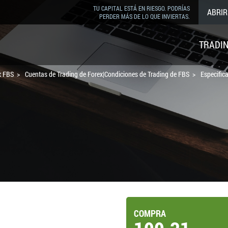
TU CAPITAL ESTÁ EN RIESGO. PODRÍAS
ABRIR
PERDER MÁS DE LO QUE INVIERTAS.
TRADI
x FBS
Cuentas de Trading de Forex|Condiciones de Trading de FBS
Especific
COMPRA