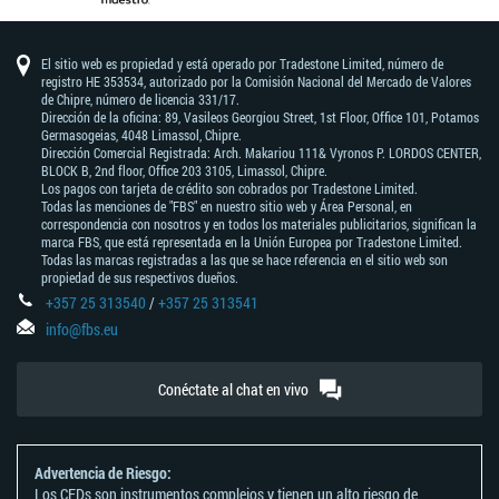
El sitio web es propiedad y está operado por Tradestone Limited, número de
registro HE 353534, autorizado por la Comisión Nacional del Mercado de Valores
de Chipre, número de licencia 331/17.
Dirección de la oficina: 89, Vasileos Georgiou Street, 1st Floor, Office 101, Potamos
Germasogeias, 4048 Limassol, Chipre.
Dirección Comercial Registrada: Arch. Makariou 111& Vyronos Р. LORDOS CENTER,
BLOCK В, 2nd floor, Office 203 3105, Limassol, Chipre.
Los pagos con tarjeta de crédito son cobrados por Tradestone Limited.
Todas las menciones de "FBS" en nuestro sitio web y Área Personal, en
correspondencia con nosotros y en todos los materiales publicitarios, significan la
marca FBS, que está representada en la Unión Europea por Tradestone Limited.
Todas las marcas registradas a las que se hace referencia en el sitio web son
propiedad de sus respectivos dueños.
+357 25 313540
/
+357 25 313541
info@fbs.eu
Conéctate al chat en vivo
Advertencia de Riesgo:
Los CFDs son instrumentos complejos y tienen un alto riesgo de