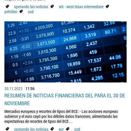
operando las noticias
wti - west texas intermediate
petróleo
usd
30.11.2023
11:56
RESUMEN DE NOTICIAS FINANCIERAS DEL PARA EL 30 DE
NOVIEMBRE
Mercados europeos y recortes de tipos del BCE: - Las acciones europeas
subieron y el euro cayó por los débiles datos franceses, alimentando las
expectativas de recortes de tipos del BCE…
operando las noticias
eur
usd