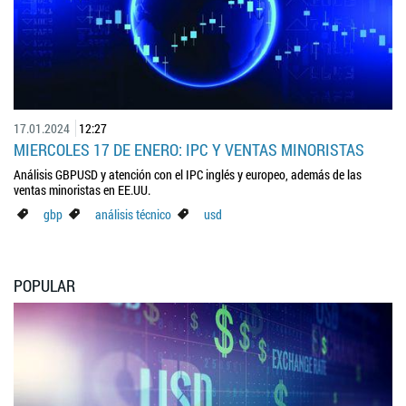
17.01.2024
12:27
MIERCOLES 17 DE ENERO: IPC Y VENTAS MINORISTAS
Análisis GBPUSD y atención con el IPC inglés y europeo, además de las
ventas minoristas en EE.UU.
gbp
análisis técnico
usd
POPULAR