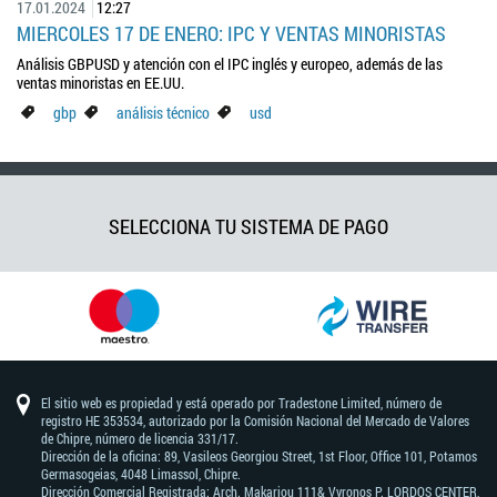
17.01.2024
12:27
MIERCOLES 17 DE ENERO: IPC Y VENTAS MINORISTAS
Análisis GBPUSD y atención con el IPC inglés y europeo, además de las
ventas minoristas en EE.UU.
gbp
análisis técnico
usd
SELECCIONA TU SISTEMA DE PAGO
El sitio web es propiedad y está operado por Tradestone Limited, número de
registro HE 353534, autorizado por la Comisión Nacional del Mercado de Valores
de Chipre, número de licencia 331/17.
Dirección de la oficina: 89, Vasileos Georgiou Street, 1st Floor, Office 101, Potamos
Germasogeias, 4048 Limassol, Chipre.
Dirección Comercial Registrada: Arch. Makariou 111& Vyronos Р. LORDOS CENTER,