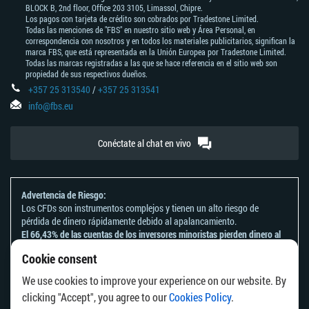
BLOCK В, 2nd floor, Office 203 3105, Limassol, Chipre.
Los pagos con tarjeta de crédito son cobrados por Tradestone Limited.
Todas las menciones de "FBS" en nuestro sitio web y Área Personal, en
correspondencia con nosotros y en todos los materiales publicitarios, significan la
marca FBS, que está representada en la Unión Europea por Tradestone Limited.
Todas las marcas registradas a las que se hace referencia en el sitio web son
propiedad de sus respectivos dueños.
+357 25 313540
/
+357 25 313541
info@fbs.eu
Conéctate al chat en vivo
Advertencia de Riesgo:
Los CFDs son instrumentos complejos y tienen un alto riesgo de
pérdida de dinero rápidamente debido al apalancamiento.
El 66,43% de las cuentas de los inversores minoristas pierden dinero al
operar CFDs con este proveedor.
Cookie consent
Deberías tener en consideración si comprendes el funcionamiento de
los CFDs y si puedes darte el lujo de arriesgarte a perder tu dinero.
We use cookies to improve your experience on our website. By
Por favor consulta nuestra
Declaración y Divulgación de Riesgos
.
clicking "Accept", you agree to our
Cookies Policy
.
La información en este sitio web no está dirigida a ningún residente de