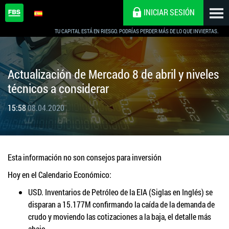
INICIAR SESIÓN
TU CAPITAL ESTÁ EN RIESGO. PODRÍAS PERDER MÁS DE LO QUE INVIERTAS.
Actualización de Mercado 8 de abril y niveles
técnicos a considerar
15:58
08.04.2020
Esta información no son consejos para inversión
Hoy en el Calendario Económico:
USD. Inventarios de Petróleo de la EIA (Siglas en Inglés) se
disparan a 15.177M confirmando la caída de la demanda de
crudo y moviendo las cotizaciones a la baja, el detalle más
abajo.