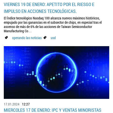
VIERNES 19 DE ENERO: APETITO POR EL RIESGO E
IMPULSO EN ACCIONES TECNOLÓGICAS.
El Índice tecnológico Nasdaq 100 alcanza nuevos máximos históricos,
empujado por las ganancias en el subsector de chips, en especial tras el
ascenso de más de 6% de las acciones de Taiwan Semiconductor
Manufacturing Co…
operando las noticias
usd
17.01.2024
12:27
MIERCOLES 17 DE ENERO: IPC Y VENTAS MINORISTAS