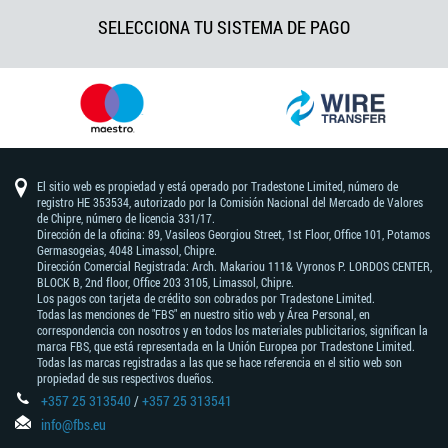
SELECCIONA TU SISTEMA DE PAGO
El sitio web es propiedad y está operado por Tradestone Limited, número de
registro HE 353534, autorizado por la Comisión Nacional del Mercado de Valores
de Chipre, número de licencia 331/17.
Dirección de la oficina: 89, Vasileos Georgiou Street, 1st Floor, Office 101, Potamos
Germasogeias, 4048 Limassol, Chipre.
Dirección Comercial Registrada: Arch. Makariou 111& Vyronos Р. LORDOS CENTER,
BLOCK В, 2nd floor, Office 203 3105, Limassol, Chipre.
Los pagos con tarjeta de crédito son cobrados por Tradestone Limited.
Todas las menciones de "FBS" en nuestro sitio web y Área Personal, en
correspondencia con nosotros y en todos los materiales publicitarios, significan la
marca FBS, que está representada en la Unión Europea por Tradestone Limited.
Todas las marcas registradas a las que se hace referencia en el sitio web son
propiedad de sus respectivos dueños.
+357 25 313540
/
+357 25 313541
info@fbs.eu