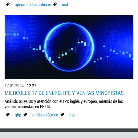
operando las noticias
usd
17.01.2024
12:27
MIERCOLES 17 DE ENERO: IPC Y VENTAS MINORISTAS
Análisis GBPUSD y atención con el IPC inglés y europeo, además de las
ventas minoristas en EE.UU.
gbp
análisis técnico
usd