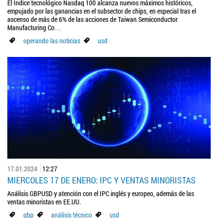
El Índice tecnológico Nasdaq 100 alcanza nuevos máximos históricos,
empujado por las ganancias en el subsector de chips, en especial tras el
ascenso de más de 6% de las acciones de Taiwan Semiconductor
Manufacturing Co…
operando las noticias
usd
17.01.2024
12:27
MIERCOLES 17 DE ENERO: IPC Y VENTAS MINORISTAS
Análisis GBPUSD y atención con el IPC inglés y europeo, además de las
ventas minoristas en EE.UU.
gbp
análisis técnico
usd