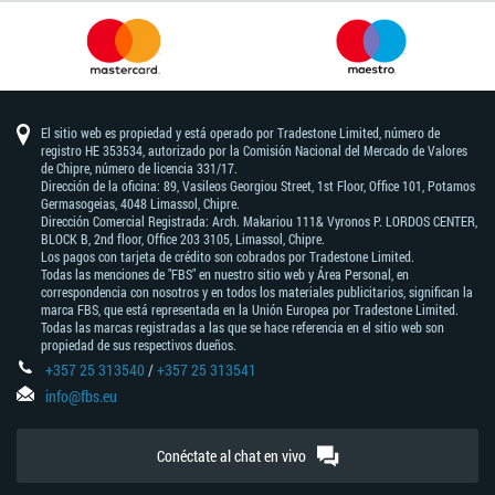
El sitio web es propiedad y está operado por Tradestone Limited, número de
registro HE 353534, autorizado por la Comisión Nacional del Mercado de Valores
de Chipre, número de licencia 331/17.
Dirección de la oficina: 89, Vasileos Georgiou Street, 1st Floor, Office 101, Potamos
Germasogeias, 4048 Limassol, Chipre.
Dirección Comercial Registrada: Arch. Makariou 111& Vyronos Р. LORDOS CENTER,
BLOCK В, 2nd floor, Office 203 3105, Limassol, Chipre.
Los pagos con tarjeta de crédito son cobrados por Tradestone Limited.
Todas las menciones de "FBS" en nuestro sitio web y Área Personal, en
correspondencia con nosotros y en todos los materiales publicitarios, significan la
marca FBS, que está representada en la Unión Europea por Tradestone Limited.
Todas las marcas registradas a las que se hace referencia en el sitio web son
propiedad de sus respectivos dueños.
+357 25 313540
/
+357 25 313541
info@fbs.eu
Conéctate al chat en vivo