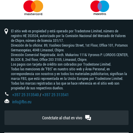
El sitio web es propiedad y está operado por Tradestone Limited, número de
registro HE 353534, autorizado por la Comisión Nacional del Mercado de Valores
de Chipre, número de licencia 331/17.
Dirección de la oficina: 89, Vasileos Georgiou Street, 1st Floor, Office 101, Potamos
Germasogeias, 4048 Limassol, Chipre.
Dirección Comercial Registrada: Arch. Makariou 111& Vyronos Р. LORDOS CENTER,
BLOCK В, 2nd floor, Office 203 3105, Limassol, Chipre.
Los pagos con tarjeta de crédito son cobrados por Tradestone Limited.
Todas las menciones de "FBS" en nuestro sitio web y Área Personal, en
correspondencia con nosotros y en todos los materiales publicitarios, significan la
marca FBS, que está representada en la Unión Europea por Tradestone Limited.
Todas las marcas registradas a las que se hace referencia en el sitio web son
propiedad de sus respectivos dueños.
+357 25 313540
/
+357 25 313541
info@fbs.eu
Conéctate al chat en vivo