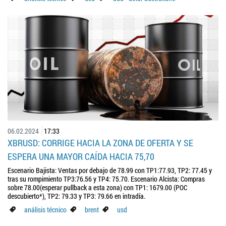
06.02.2024
17:33
XBRUSD: CORRIGE HACIA LA ZONA DE OFERTA Y SE
ESPERA UNA MAYOR CAÍDA HACIA 75,70
Escenario Bajista: Ventas por debajo de 78.99 con TP1:77.93, TP2: 77.45 y
tras su rompimiento TP3:76.56 y TP4: 75.70. Escenario Alcista: Compras
sobre 78.00(esperar pullback a esta zona) con TP1: 1679.00 (POC
descubierto*), TP2: 79.33 y TP3: 79.66 en intradía.
análisis técnico
brent
usd