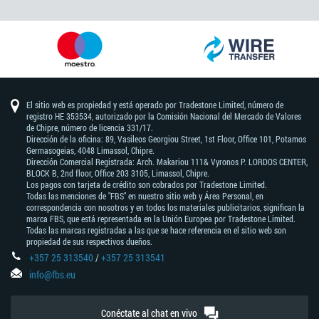
El sitio web es propiedad y está operado por Tradestone Limited, número de
registro HE 353534, autorizado por la Comisión Nacional del Mercado de Valores
de Chipre, número de licencia 331/17.
Dirección de la oficina: 89, Vasileos Georgiou Street, 1st Floor, Office 101, Potamos
Germasogeias, 4048 Limassol, Chipre.
Dirección Comercial Registrada: Arch. Makariou 111& Vyronos Р. LORDOS CENTER,
BLOCK В, 2nd floor, Office 203 3105, Limassol, Chipre.
Los pagos con tarjeta de crédito son cobrados por Tradestone Limited.
Todas las menciones de "FBS" en nuestro sitio web y Área Personal, en
correspondencia con nosotros y en todos los materiales publicitarios, significan la
marca FBS, que está representada en la Unión Europea por Tradestone Limited.
Todas las marcas registradas a las que se hace referencia en el sitio web son
propiedad de sus respectivos dueños.
+357 25 313540
/
+357 25 313541
info@fbs.eu
Conéctate al chat en vivo