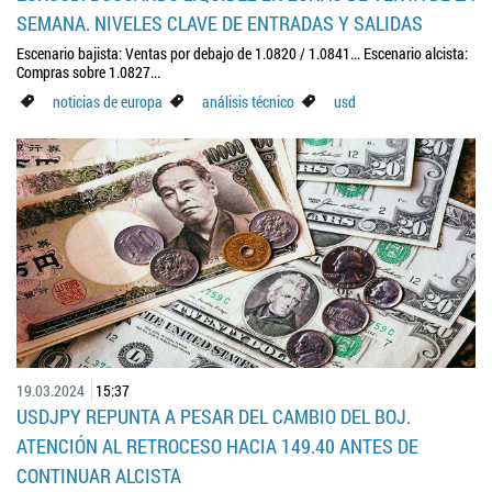
SEMANA. NIVELES CLAVE DE ENTRADAS Y SALIDAS
Escenario bajista: Ventas por debajo de 1.0820 / 1.0841... Escenario alcista:
Compras sobre 1.0827...
noticias de europa
análisis técnico
usd
19.03.2024
15:37
USDJPY REPUNTA A PESAR DEL CAMBIO DEL BOJ.
ATENCIÓN AL RETROCESO HACIA 149.40 ANTES DE
CONTINUAR ALCISTA