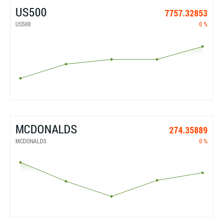
US500
7757.32853
US500
0 %
MCDONALDS
274.35889
MCDONALDS
0 %