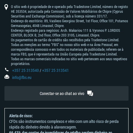
O sítio web é propriedade de e operado pela Tradestone Limited, número de registo
HE 353534, autorizada pela Comissão de Valores Mobiliários de Chipre (Cyprus
Securities and Exchange Commission), sob a licença número 331/17.
Endereço do escritório: 89, Vasileos Georgiou Street, 1st Floor, Office 101, Potamos
Germasogeias, 4048 Limassol, Chipre.
Endereço registado para negócios: Arch. Makariou 111 & Vyronos Р. LORDOS
CENTER, BLOCK В, 2nd floor, Office 203 3105, Limassol, Chipre.
Os pagamentos de cartão de crédito são recolhidos pela Tradestone Limited.
Todas as menções ao termo “FBS” no nosso sítio web e na Área Pessoal, em
correspondência connosco e em todos os materiais de publicidade, referem-se à
marca FBS, que é representada na União Europeia pela Tradestone Limited.
Todas as marcas comerciais indicadas no sítio web pertencem aos seus respetivos
proprietários.
+357 25 313540
/
+357 25 313541
info@fbs.eu
Conectar-se ao chat ao vivo
Alerta de risco:
CFDs são instrumentos complexos e vêm com um alto risco de perda
rápida do dinheiro devido à alavancagem.
66,43% das contas de investidores de retalho perdem dinheiro ao