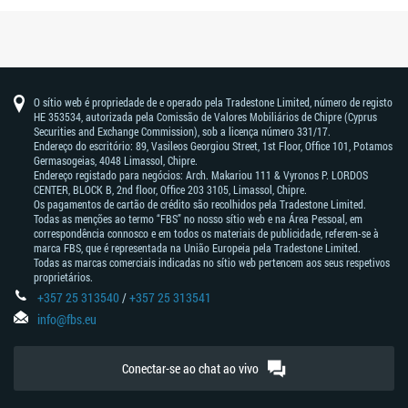
O sítio web é propriedade de e operado pela Tradestone Limited, número de registo
HE 353534, autorizada pela Comissão de Valores Mobiliários de Chipre (Cyprus
Securities and Exchange Commission), sob a licença número 331/17.
Endereço do escritório: 89, Vasileos Georgiou Street, 1st Floor, Office 101, Potamos
Germasogeias, 4048 Limassol, Chipre.
Endereço registado para negócios: Arch. Makariou 111 & Vyronos Р. LORDOS
CENTER, BLOCK В, 2nd floor, Office 203 3105, Limassol, Chipre.
Os pagamentos de cartão de crédito são recolhidos pela Tradestone Limited.
Todas as menções ao termo “FBS” no nosso sítio web e na Área Pessoal, em
correspondência connosco e em todos os materiais de publicidade, referem-se à
marca FBS, que é representada na União Europeia pela Tradestone Limited.
Todas as marcas comerciais indicadas no sítio web pertencem aos seus respetivos
proprietários.
+357 25 313540
/
+357 25 313541
info@fbs.eu
Conectar-se ao chat ao vivo