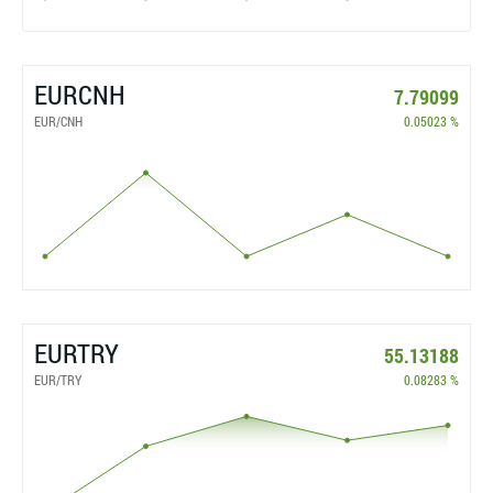
EURCNH
7.79099
EUR/CNH
0.05023 %
EURTRY
55.13188
EUR/TRY
0.08283 %