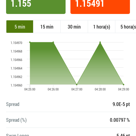
1.155
1.15491
5 min
15 min
30 min
1 hora(s)
5 hora(s
Spread
9.0E-5 pt
Spread (%)
0.00797 %
Swap Longo
-5.46 pt