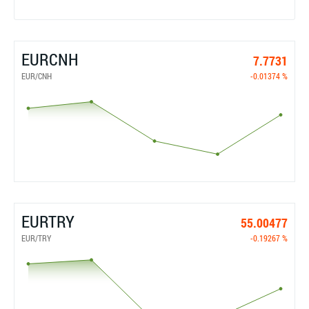
EURCNH
7.7731
EUR/CNH
-0.01374 %
EURTRY
55.00477
EUR/TRY
-0.19267 %