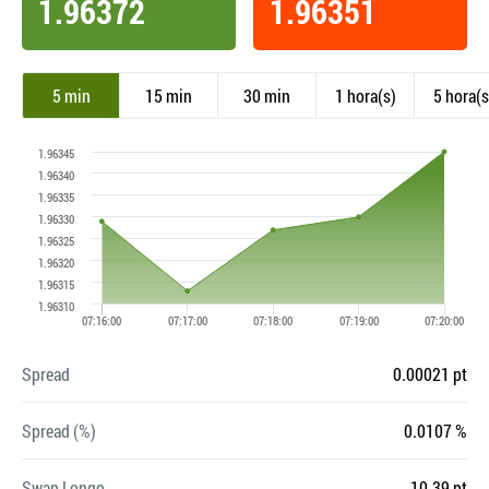
1.96372
1.96351
5 min
15 min
30 min
1 hora(s)
5 hora(s
Spread
0.00021 pt
Spread (%)
0.0107 %
Swap Longo
-10.39 pt