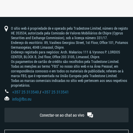
O sítio web é propriedade de e operado pela Tradestone Limited, número de registo
HE 353534, autorizada pela Comissão de Valores Mobiliários de Chipre (Cyprus
Securities and Exchange Commission), sob a licença número 331/17.
Endereço do escritório: 89, Vasileos Georgiou Street, 1st Floor, Office 101, Potamos
Germasogeias, 4048 Limassol, Chipre.
Endereço registado para negócios: Arch. Makariou 111 & Vyronos Р. LORDOS
CENTER, BLOCK В, 2nd floor, Office 203 3105, Limassol, Chipre.
Os pagamentos de cartão de crédito são recolhidos pela Tradestone Limited.
Todas as menções ao termo “FBS” no nosso sítio web e na Área Pessoal, em
correspondência connosco e em todos os materiais de publicidade, referem-se à
marca FBS, que é representada na União Europeia pela Tradestone Limited.
Todas as marcas comerciais indicadas no sítio web pertencem aos seus respetivos
proprietários.
+357 25 313540
/
+357 25 313541
info@fbs.eu
Conectar-se ao chat ao vivo