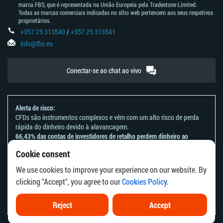
marca FBS, que é representada na União Europeia pela Tradestone Limited.
Todas as marcas comerciais indicadas no sítio web pertencem aos seus respetivos
proprietários.
+357 25 313540
/
+357 25 313541
info@fbs.eu
Conectar-se ao chat ao vivo
Alerta de risco:
CFDs são instrumentos complexos e vêm com um alto risco de perda
rápida do dinheiro devido à alavancagem.
66,43% das contas de investidores de retalho perdem dinheiro ao
negociar CFDs com este provedor.
Cookie consent
Deve considerar se entende como funcionam os CFDs e se tem
condições de assumir o alto risco de perder o seu dinheiro.
We use cookies to improve your experience on our website. By
Por favor, consulte a nossa
Declaração e Reconhecimento de Riscos
.
clicking "Accept", you agree to our
Cookies Policy
.
As informações deste site não se destinam a residentes de países ou
jurisdições em que a distribuição ou utilização destas informações seja
contrária à respetiva lei local ou aos regulamentos locais.
Reject
Accept