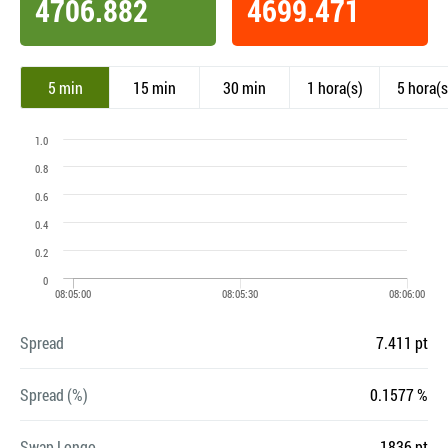
4706.882
4699.471
5 min
15 min
30 min
1 hora(s)
5 hora(s
Spread
7.411 pt
Spread (%)
0.1577 %
Swap Longo
-1836 pt