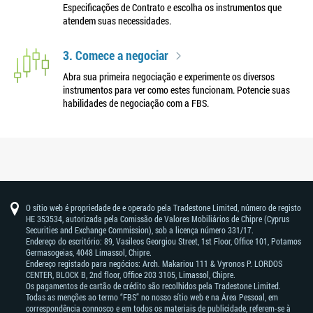
Especificações de Contrato e escolha os instrumentos que
atendem suas necessidades.
3. Comece a negociar
Abra sua primeira negociação e experimente os diversos
instrumentos para ver como estes funcionam. Potencie suas
habilidades de negociação com a FBS.
O sítio web é propriedade de e operado pela Tradestone Limited, número de registo
HE 353534, autorizada pela Comissão de Valores Mobiliários de Chipre (Cyprus
Securities and Exchange Commission), sob a licença número 331/17.
Endereço do escritório: 89, Vasileos Georgiou Street, 1st Floor, Office 101, Potamos
Germasogeias, 4048 Limassol, Chipre.
Endereço registado para negócios: Arch. Makariou 111 & Vyronos Р. LORDOS
CENTER, BLOCK В, 2nd floor, Office 203 3105, Limassol, Chipre.
Os pagamentos de cartão de crédito são recolhidos pela Tradestone Limited.
Todas as menções ao termo “FBS” no nosso sítio web e na Área Pessoal, em
correspondência connosco e em todos os materiais de publicidade, referem-se à