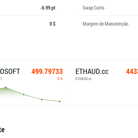
-6.99 pt
Swap Curto
0 $
Margem de Manutenção
ROSOFT
499.79733
ETHAUD.cc
443
FT
0 %
ETHAUD.cc
te