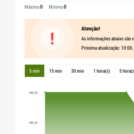
0
0
Máxima
Mínima
Atenção!
As informações abaixo são v
Próxima atualização: 10:00,
5 min
15 min
30 min
1 hora(s)
5 hora(