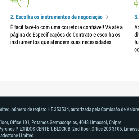
2. Escolha os instrumentos de negociação
3.
É fácil fazê-lo com uma corretora confiável! Vá até a
Ab
página de Especificações de Contrato e escolha os
di
instrumentos que atendem suas necessidades.
fu
c
imited, número de registo HE 353534, autorizada pela Comissão de Valore
 Floor, Office 101, Potamos Germasogeias, 4048 Limassol, Chipre.
Vyronos Р. LORDOS CENTER, BLOCK В, 2nd floor, Office 203 3105, Limassol
radestone Limited.