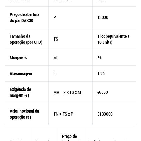
Preço de abertura
P
13000
do par DAX30
Tamanho da
1 lot (equivalente a
TS
operação (por CFD)
10 units)
Margem %
M
5%
Alavancagem
L
1:20
Exigência de
MR = P x TS x M
€6500
margem (€)
Valor nocional da
TN = TS x P
$130000
operação (€)
Preço de