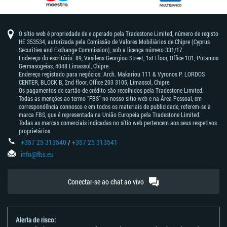
O sítio web é propriedade de e operado pela Tradestone Limited, número de registo
HE 353534, autorizada pela Comissão de Valores Mobiliários de Chipre (Cyprus
Securities and Exchange Commission), sob a licença número 331/17.
Endereço do escritório: 89, Vasileos Georgiou Street, 1st Floor, Office 101, Potamos
Germasogeias, 4048 Limassol, Chipre.
Endereço registado para negócios: Arch. Makariou 111 & Vyronos Р. LORDOS
CENTER, BLOCK В, 2nd floor, Office 203 3105, Limassol, Chipre.
Os pagamentos de cartão de crédito são recolhidos pela Tradestone Limited.
Todas as menções ao termo “FBS” no nosso sítio web e na Área Pessoal, em
correspondência connosco e em todos os materiais de publicidade, referem-se à
marca FBS, que é representada na União Europeia pela Tradestone Limited.
Todas as marcas comerciais indicadas no sítio web pertencem aos seus respetivos
proprietários.
+357 25 313540
/
+357 25 313541
info@fbs.eu
Conectar-se ao chat ao vivo
Alerta de risco: