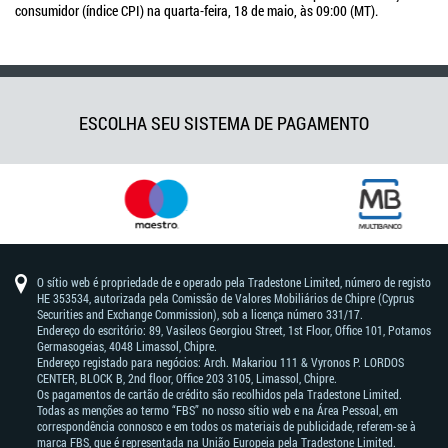
consumidor (índice CPI) na quarta-feira, 18 de maio, às 09:00 (MT).
ESCOLHA SEU SISTEMA DE PAGAMENTO
O sítio web é propriedade de e operado pela Tradestone Limited, número de registo
HE 353534, autorizada pela Comissão de Valores Mobiliários de Chipre (Cyprus
Securities and Exchange Commission), sob a licença número 331/17.
Endereço do escritório: 89, Vasileos Georgiou Street, 1st Floor, Office 101, Potamos
Germasogeias, 4048 Limassol, Chipre.
Endereço registado para negócios: Arch. Makariou 111 & Vyronos Р. LORDOS
CENTER, BLOCK В, 2nd floor, Office 203 3105, Limassol, Chipre.
Os pagamentos de cartão de crédito são recolhidos pela Tradestone Limited.
Todas as menções ao termo “FBS” no nosso sítio web e na Área Pessoal, em
correspondência connosco e em todos os materiais de publicidade, referem-se à
marca FBS, que é representada na União Europeia pela Tradestone Limited.