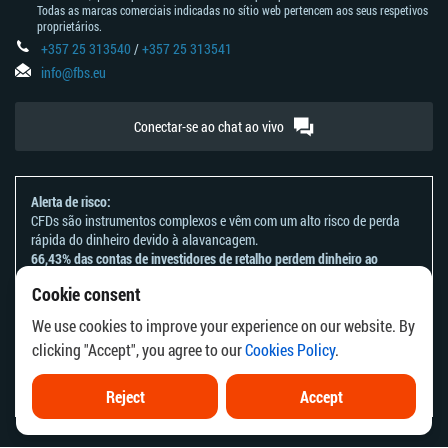
Todas as marcas comerciais indicadas no sítio web pertencem aos seus respetivos
proprietários.
+357 25 313540
/
+357 25 313541
info@fbs.eu
Conectar-se ao chat ao vivo
Alerta de risco:
CFDs são instrumentos complexos e vêm com um alto risco de perda
rápida do dinheiro devido à alavancagem.
66,43% das contas de investidores de retalho perdem dinheiro ao
negociar CFDs com este provedor.
Cookie consent
Deve considerar se entende como funcionam os CFDs e se tem
condições de assumir o alto risco de perder o seu dinheiro.
We use cookies to improve your experience on our website. By
Por favor, consulte a nossa
Declaração e Reconhecimento de Riscos
.
clicking "Accept", you agree to our
Cookies Policy
.
As informações deste site não se destinam a residentes de países ou
jurisdições em que a distribuição ou utilização destas informações seja
contrária à respetiva lei local ou aos regulamentos locais.
Reject
Accept