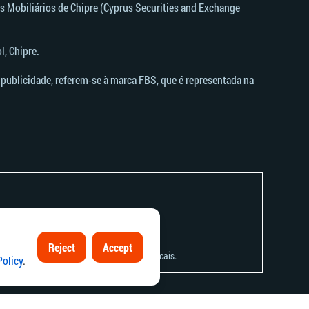
s Mobiliários de Chipre (Cyprus Securities and Exchange
, Chipre.
publicidade, referem-se à marca FBS, que é representada na
Reject
Accept
 respetiva lei local ou aos regulamentos locais.
Policy
.