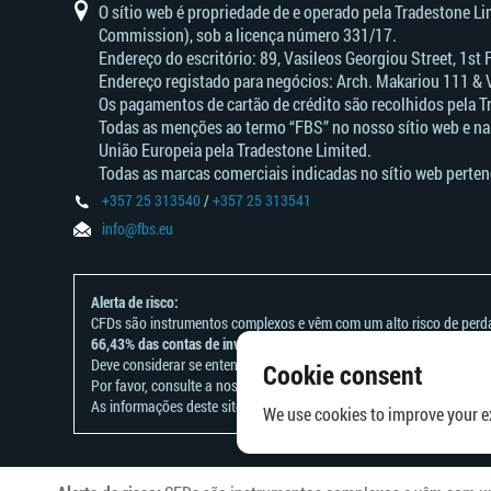
O sítio web é propriedade de e operado pela Tradestone L
Commission), sob a licença número 331/17.
Endereço do escritório: 89, Vasileos Georgiou Street, 1st
Endereço registado para negócios: Arch. Makariou 111 & 
Os pagamentos de cartão de crédito são recolhidos pela T
Todas as menções ao termo “FBS” no nosso sítio web e na
União Europeia pela Tradestone Limited.
Todas as marcas comerciais indicadas no sítio web perten
+357 25 313540
/
+357 25 313541
info@fbs.eu
Alerta de risco:
CFDs são instrumentos complexos e vêm com um alto risco de perd
66,43% das contas de investidores de retalho perdem dinheiro ao n
Deve considerar se entende como funcionam os CFDs e se tem condiç
Cookie consent
Por favor, consulte a nossa
Declaração e Reconhecimento de Risco
As informações deste site não se destinam a residentes de países ou
We use cookies to improve your ex