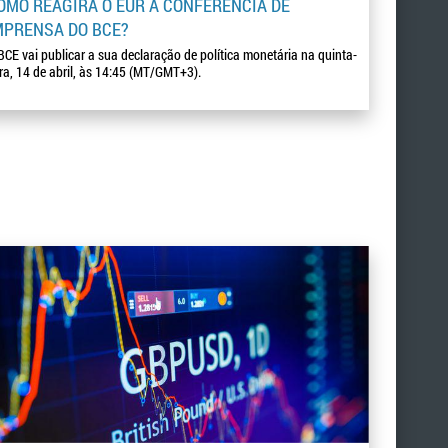
OMO REAGIRÁ O EUR À CONFERÊNCIA DE
MPRENSA DO BCE?
BCE vai publicar a sua declaração de política monetária na quinta-
ira, 14 de abril, às 14:45 (MT/GMT+3).