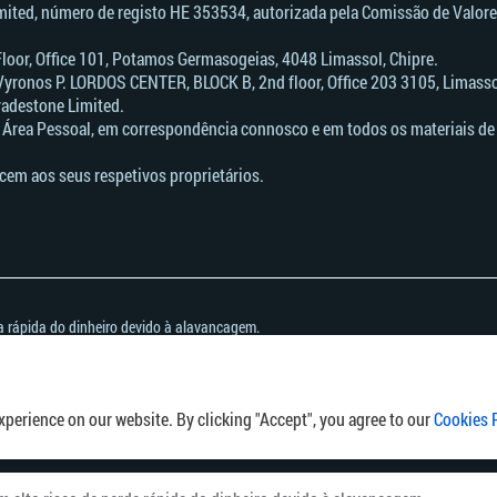
imited, número de registo HE 353534, autorizada pela Comissão de Valore
 Floor, Office 101, Potamos Germasogeias, 4048 Limassol, Chipre.
Vyronos Р. LORDOS CENTER, BLOCK В, 2nd floor, Office 203 3105, Limassol
radestone Limited.
 Área Pessoal, em correspondência connosco e em todos os materiais de 
cem aos seus respetivos proprietários.
a rápida do dinheiro devido à alavancagem.
egociar CFDs com este provedor.
ões de assumir o alto risco de perder o seu dinheiro.
s
.
 jurisdições em que a distribuição ou utilização destas informações seja contrária à
perience on our website. By clicking "Accept", you agree to our
Cookies 