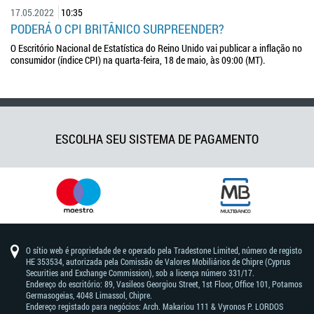
17.05.2022
10:35
PODERÁ O CPI BRITÂNICO SURPREENDER?
O Escritório Nacional de Estatística do Reino Unido vai publicar a inflação no
consumidor (índice CPI) na quarta-feira, 18 de maio, às 09:00 (MT).
ESCOLHA SEU SISTEMA DE PAGAMENTO
O sítio web é propriedade de e operado pela Tradestone Limited, número de registo
HE 353534, autorizada pela Comissão de Valores Mobiliários de Chipre (Cyprus
Securities and Exchange Commission), sob a licença número 331/17.
Endereço do escritório: 89, Vasileos Georgiou Street, 1st Floor, Office 101, Potamos
Germasogeias, 4048 Limassol, Chipre.
Endereço registado para negócios: Arch. Makariou 111 & Vyronos Р. LORDOS