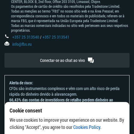
CENTER, BLOCK В, 2nd floor, Office 203 3105, Limassol, Chipre.
Os pagamentos de cartão de crédito são recolhidos pela Tradestone Limited.
Todas as menções ao termo “FBS” no nosso sítio web e na Área Pessoal, em
correspondência connosco e em todos os materiais de publicidade, referem-se à
marca FBS, que é representada na União Europeia pela Tradestone Limited.
Todas as marcas comerciais indicadas no sítio web pertencem aos seus respetivos
proprietários.
+357 25 313540
/
+357 25 313541
info@fbs.eu
Conectar-se ao chat ao vivo
Alerta de risco:
CFDs são instrumentos complexos e vêm com um alto risco de perda
rápida do dinheiro devido à alavancagem.
66,43% das contas de investidores de retalho perdem dinheiro ao
negociar CFDs com este provedor.
Cookie consent
Deve considerar se entende como funcionam os CFDs e se tem
condições de assumir o alto risco de perder o seu dinheiro.
We use cookies to improve your experience on our website. By
Por favor, consulte a nossa
Declaração e Reconhecimento de Riscos
.
clicking "Accept", you agree to our
Cookies Policy
.
As informações deste site não se destinam a residentes de países ou
jurisdições em que a distribuição ou utilização destas informações seja