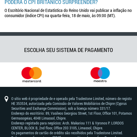
PODERÁ O CPI BRITÂNICO SURPREENDER?
O Escritório Nacional de Estatística do Reino Unido vai publicar a inflação no
consumidor (índice CPI) na quarta-feira, 18 de maio, às 09:00 (MT).
ESCOLHA SEU SISTEMA DE PAGAMENTO
O sítio web é propriedade de e operado pela Tradestone Limited, número de registo
HE 353534, autorizada pela Comissão de Valores Mobiliários de Chipre (Cyprus
Securities and Exchange Commission), sob a licença número 331/17.
Endereço do escritório: 89, Vasileos Georgiou Street, 1st Floor, Office 101, Potamos
Germasogeias, 4048 Limassol, Chipre.
Endereço registado para negócios: Arch. Makariou 111 & Vyronos Р. LORDOS
CENTER, BLOCK В, 2nd floor, Office 203 3105, Limassol, Chipre.
Os pagamentos de cartão de crédito são recolhidos pela Tradestone Limited.