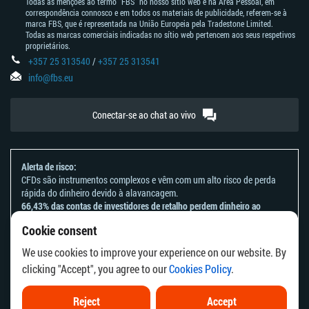
Todas as menções ao termo “FBS” no nosso sítio web e na Área Pessoal, em
correspondência connosco e em todos os materiais de publicidade, referem-se à
marca FBS, que é representada na União Europeia pela Tradestone Limited.
Todas as marcas comerciais indicadas no sítio web pertencem aos seus respetivos
proprietários.
+357 25 313540
/
+357 25 313541
info@fbs.eu
Conectar-se ao chat ao vivo
Alerta de risco:
CFDs são instrumentos complexos e vêm com um alto risco de perda
rápida do dinheiro devido à alavancagem.
66,43% das contas de investidores de retalho perdem dinheiro ao
negociar CFDs com este provedor.
Cookie consent
Deve considerar se entende como funcionam os CFDs e se tem
condições de assumir o alto risco de perder o seu dinheiro.
We use cookies to improve your experience on our website. By
Por favor, consulte a nossa
Declaração e Reconhecimento de Riscos
.
clicking "Accept", you agree to our
Cookies Policy
.
As informações deste site não se destinam a residentes de países ou
jurisdições em que a distribuição ou utilização destas informações seja
contrária à respetiva lei local ou aos regulamentos locais.
Reject
Accept