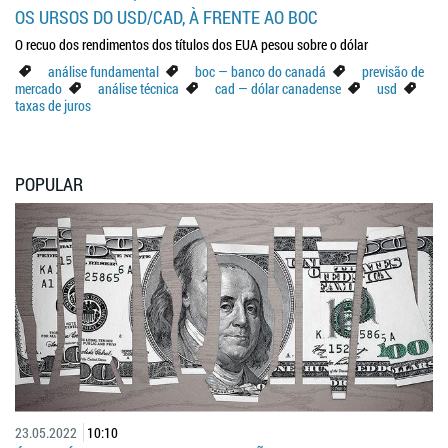
OS URSOS DO USD/CAD, À FRENTE AO BOC
O recuo dos rendimentos dos títulos dos EUA pesou sobre o dólar
análise fundamental
boc — banco do canadá
previsão de
mercado
análise técnica
cad — dólar canadense
usd
taxas de juros
POPULAR
23.05.2022
10:10