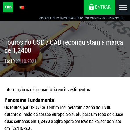
ENTRAR
SEU CAPITAL ESTÁ EM RISCO. PODE PERDER MAIS DO QUE INVESTIU.
Touros do USD / CAD reconquistam a marca
de 1,2400
16:13
27.10.2021
Informação não é consultoria em investimentos
Panorama Fundamental
Os touros par USD / CAD enfim recuperaram a zona de
1.200
durante o início da sessão europeia e subiu para um topo de quase
duas semanas em
1,2430
e agira opera em leve baixa, sendo visto
em
1,2415-20
.