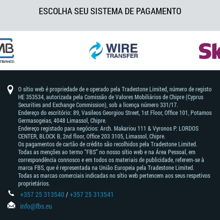
ESCOLHA SEU SISTEMA DE PAGAMENTO
O sítio web é propriedade de e operado pela Tradestone Limited, número de registo
HE 353534, autorizada pela Comissão de Valores Mobiliários de Chipre (Cyprus
Securities and Exchange Commission), sob a licença número 331/17.
Endereço do escritório: 89, Vasileos Georgiou Street, 1st Floor, Office 101, Potamos
Germasogeias, 4048 Limassol, Chipre.
Endereço registado para negócios: Arch. Makariou 111 & Vyronos Р. LORDOS
CENTER, BLOCK В, 2nd floor, Office 203 3105, Limassol, Chipre.
Os pagamentos de cartão de crédito são recolhidos pela Tradestone Limited.
Todas as menções ao termo “FBS” no nosso sítio web e na Área Pessoal, em
correspondência connosco e em todos os materiais de publicidade, referem-se à
marca FBS, que é representada na União Europeia pela Tradestone Limited.
Todas as marcas comerciais indicadas no sítio web pertencem aos seus respetivos
proprietários.
+357 25 313540
/
+357 25 313541
info@fbs.eu