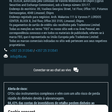
HE 353534, autorizada pela Comissão de Valores Mobiliários de Chipre (Cyprus
Securities and Exchange Commission), sob a licença número 331/17.
Endereço do escritório: 89, Vasileos Georgiou Street, 1st Floor, Office 101, Potamos
Germasogeias, 4048 Limassol, Chipre.
Endereço registado para negócios: Arch. Makariou 111 & Vyronos Р. LORDOS
CENTER, BLOCK В, 2nd floor, Office 203 3105, Limassol, Chipre.
Os pagamentos de cartão de crédito são recolhidos pela Tradestone Limited.
Todas as menções ao termo “FBS” no nosso sítio web e na Área Pessoal, em
correspondência connosco e em todos os materiais de publicidade, referem-se à
marca FBS, que é representada na União Europeia pela Tradestone Limited.
Todas as marcas comerciais indicadas no sítio web pertencem aos seus respetivos
proprietários.
+357 25 313540
/
+357 25 313541
info@fbs.eu
Conectar-se ao chat ao vivo
Alerta de risco:
CFDs são instrumentos complexos e vêm com um alto risco de perda
rápida do dinheiro devido à alavancagem.
66,43% das contas de investidores de retalho perdem dinheiro ao
negociar CFDs com este provedor.
Cookie consent