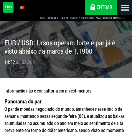
ENTRAR
SEU CAPITAL ESTÁ EM RISCO. PODE PERDER MAIS DO QUE INVESTIU.
EUR / USD: Ursos operam forte e par já é
visto abaixo da marca de 1,1900
14:52
08.03.2021
Informação não é consultoria em investimentos
Panorama do par
O par de moedas negociado do mundo, amanhece nesse início de
semana, mantendo nessa segunda-feira (08), e atualizou as baixas
acumuladas no acumulado do ano em meio ao sentimento de alta
prevalente em torno do dólar americano, sendo visto no momento