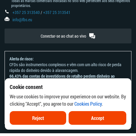
Todas as marcas comerciais indicadas no sítio web pertencem aos seus respetivos
proprietários.
+357 25 313540
/
+357 25 313541
info@fbs.eu
Conectar-se ao chat ao vivo
Alerta de risco:
CFDs são instrumentos complexos e vêm com um alto risco de perda
rápida do dinheiro devido à alavancagem.
66,43% das contas de investidores de retalho perdem dinheiro ao
negociar CFDs com este provedor.
Cookie consent
Deve considerar se entende como funcionam os CFDs e se tem
condições de assumir o alto risco de perder o seu dinheiro.
We use cookies to improve your experience on our website. By
Por favor, consulte a nossa
Declaração e Reconhecimento de Riscos
.
clicking "Accept", you agree to our
Cookies Policy
.
As informações deste site não se destinam a residentes de países ou
jurisdições em que a distribuição ou utilização destas informações seja
contrária à respetiva lei local ou aos regulamentos locais.
Reject
Accept