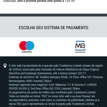
EUR/USD. Será a próxima parada uma queda a 1,0770?
ESCOLHA SEU SISTEMA DE PAGAMENTO
O sítio web é propriedade de e operado pela Tradestone Limited, número de registo
HE 353534, autorizada pela Comissão de Valores Mobiliários de Chipre (Cyprus
Securities and Exchange Commission), sob a licença número 331/17.
Endereço do escritório: 89, Vasileos Georgiou Street, 1st Floor, Office 101, Potamos
Germasogeias, 4048 Limassol, Chipre.
Endereço registado para negócios: Arch. Makariou 111 & Vyronos Р. LORDOS
CENTER, BLOCK В, 2nd floor, Office 203 3105, Limassol, Chipre.
Os pagamentos de cartão de crédito são recolhidos pela Tradestone Limited.
Todas as menções ao termo “FBS” no nosso sítio web e na Área Pessoal, em
correspondência connosco e em todos os materiais de publicidade, referem-se à
marca FBS, que é representada na União Europeia pela Tradestone Limited.