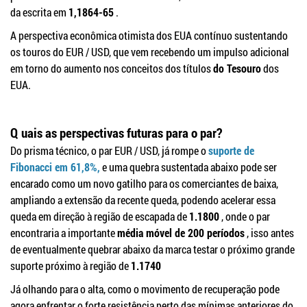
da escrita em
1,1864-65
.
A perspectiva econômica otimista dos EUA contínuo sustentando
os touros do EUR / USD, que vem recebendo um impulso adicional
em torno do aumento nos conceitos dos títulos
do Tesouro
dos
EUA.
Q
uais as perspectivas futuras para o par?
Do prisma técnico, o par EUR / USD, já rompe o
suporte de
Fibonacci em 61,8%,
e uma quebra sustentada abaixo pode ser
encarado como um novo gatilho para os comerciantes de baixa,
ampliando a extensão da recente queda, podendo acelerar essa
queda em direção à região de escapada de
1.1800
, onde o par
encontraria a importante
média móvel de 200 períodos
, isso antes
de eventualmente quebrar abaixo da marca testar o próximo grande
suporte próximo à região de
1.1740
Já olhando para o alta, como o movimento de recuperação pode
agora enfrentar o forte resistência perto das mínimas anteriores do