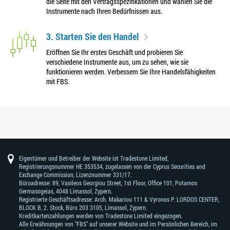
die Seite mit den Vertragsspezifikationen und wählen Sie die
Instrumente nach Ihren Bedürfnissen aus.
3. Starten Sie den Handel
Eröffnen Sie Ihr erstes Geschäft und probieren Sie
verschiedene Instrumente aus, um zu sehen, wie sie
funktionieren werden. Verbessern Sie Ihre Handelsfähigkeiten
mit FBS.
Eigentümer und Betreiber der Website ist Tradestone Limited,
Registrierungsnummer HE 353534, zugelassen von der Cyprus Securities and
Exchange Commission, Lizenznummer 331/17.
Büroadresse: 89, Vasileos Georgiou Street, 1st Floor, Office 101, Potamos
Germasogeias, 4048 Limassol, Zypern.
Registrierte Geschäftsadresse: Arch. Makariou 111 & Vyronos Р. LORDOS CENTER,
BLOCK В, 2. Stock, Büro 203 3105, Limassol, Zypern.
Kreditkartenzahlungen werden von Tradestone Limited eingezogen.
Alle Erwähnungen von "FBS" auf unserer Website und im Persönlichen Bereich, im