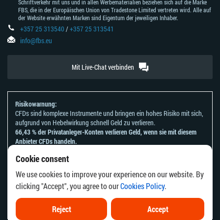
Schriftverkehr mit uns und in allen Werbematerialien beziehen sich auf die Marke
FBS, die in der Europäischen Union von Tradestone Limited vertreten wird. Alle auf
der Website erwähnten Marken sind Eigentum der jeweiligen Inhaber.
+357 25 313540
/
+357 25 313541
info@fbs.eu
Mit Live-Chat verbinden
Risikowarnung:
CFDs sind komplexe Instrumente und bringen ein hohes Risiko mit sich,
aufgrund von Hebelwirkung schnell Geld zu verlieren.
66,43 % der Privatanleger-Konten verlieren Geld, wenn sie mit diesem
Anbieter CFDs handeln.
Sie sollten sich überlegen, ob Sie verstehen, wie CFDs funktionieren und
Cookie consent
ob Sie es sich leisten können, zu riskieren, Ihr Geld zu verlieren.
Bitte beachten Sie unsere
Risikoanerkennungen und Offenlegungen
.
We use cookies to improve your experience on our website. By
Die Informationen auf dieser Website sind nicht für Personen bestimmt,
clicking "Accept", you agree to our
Cookies Policy
.
die in einem Land oder einer Rechtsordnung ansässig sind, in dem die
Verbreitung oder Nutzung dieser Informationen gegen die örtlichen
Gesetze oder Vorschriften verstoßen würde.
Reject
Accept