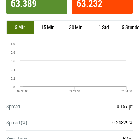
63.389
63.232
5 Min
15 Min
30 Min
1 Std
5 Stund
Spread
0.157 pt
Spread (%)
0.24829 %
Swap Long
-52 pt