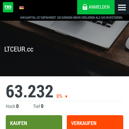
ANMELDEN
IHR KAPITAL IST GEFÄHRDET. SIE KÖNNEN MEHR VERLIEREN ALS SIE INVESTIEREN.
LTCEUR.cc
63.232
0%
0
0
Hoch
Tief
KAUFEN
VERKAUFEN